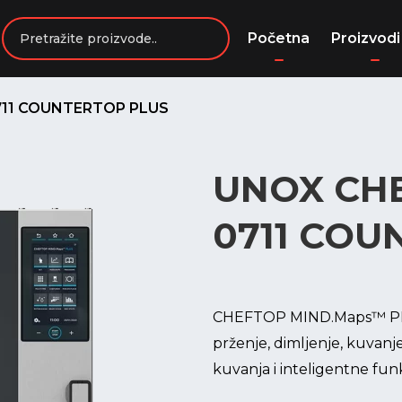
Početna
Proizvodi
711 COUNTERTOP PLUS
UNOX CH
0711 CO
CHEFTOP MIND.Maps™ PLUS
prženje, dimljenje, kuvanje
kuvanja i inteligentne fun