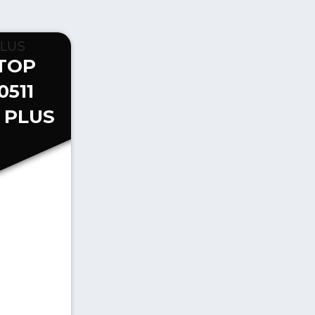
TOP
0511
 PLUS