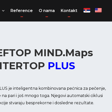
Reference
O nama
Kontakt
EFTOP MIND.Maps
UNTERTOP
PLUS
 je inteligentna kombinovana pećnica za pečenje,
 na pari i još mnogo toga. Njegovi automatski ciklusi
kcije stvaraju besprekorne i dosledne rezultate.