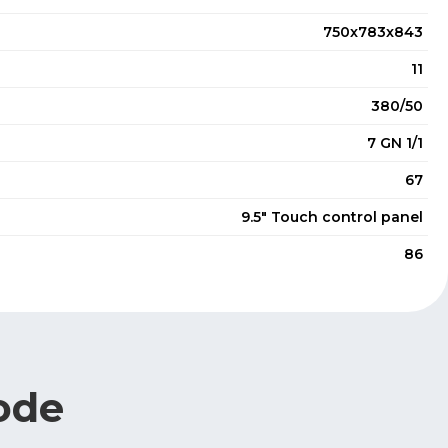
750x783x843
11
380/50
7 GN 1/1
67
9.5" Touch control panel
86
ode