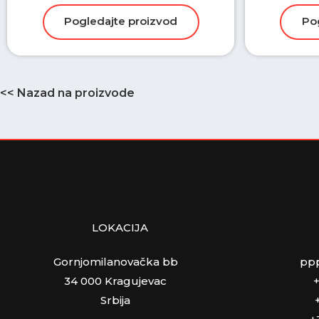
<< Nazad na proizvode
LOKACIJA
Gornjomilanovačka bb
pp
34 000 Kragujevac
Srbija