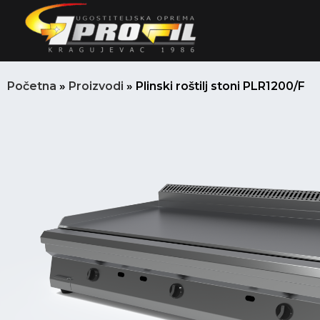
Пређи
на
садржај
Početna
»
Proizvodi
»
Plinski roštilj stoni PLR1200/F