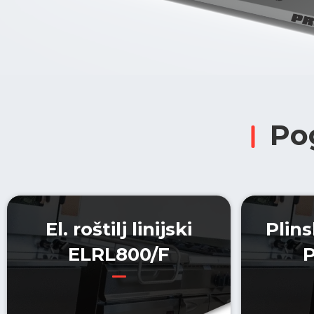
Po
El. roštilj linijski
Plins
ELRL800/F