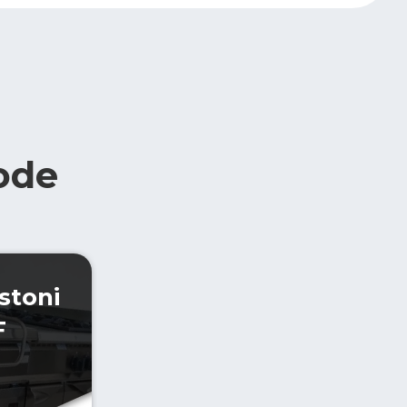
ode
 stoni
F