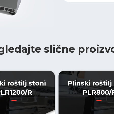
gledajte slične proizv
ki roštilj stoni
Plinski roštilj
PLR1200/R
PLR800/