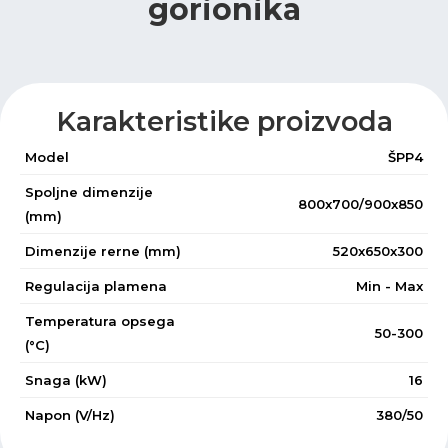
gorionika
Karakteristike proizvoda
Model
ŠPP4
Spoljne dimenzije
800x700/900x850
(mm)
Dimenzije rerne (mm)
520x650x300
Regulacija plamena
Min - Max
Temperatura opsega
50-300
(°C)
Snaga (kW)
16
Napon (V/Hz)
380/50