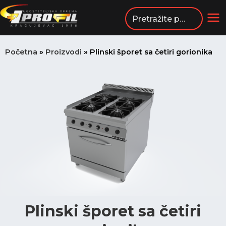
Пређи
на
MA
садржај
ME
Početna
»
Proizvodi
»
Plinski šporet sa četiri gorionika
Plinski šporet sa četiri