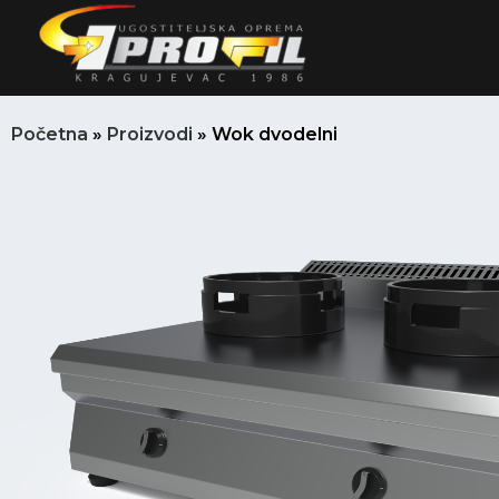
Пређи
на
садржај
Početna
»
Proizvodi
»
Wok dvodelni